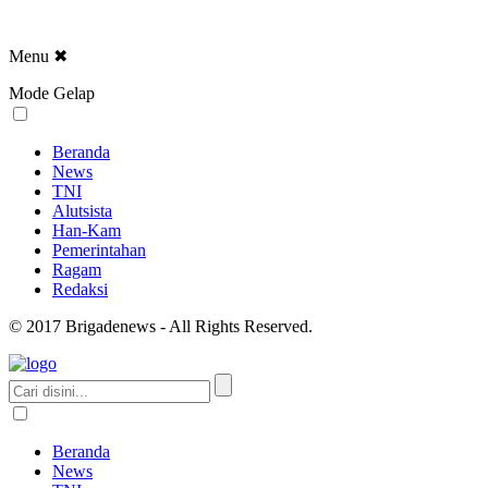
Menu
✖
Mode Gelap
Beranda
News
TNI
Alutsista
Han-Kam
Pemerintahan
Ragam
Redaksi
© 2017 Brigadenews - All Rights Reserved.
Beranda
News