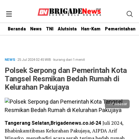
Beranda
News
TNI
Alutsista
Han-Kam
Pemerintahan
NEWS
· 25 Jul 2024
02:45
WIB
·
kurang dari 1 menit
Polsek Serpong dan Pemerintah Kota
Tangsel Resmikan Bedah Rumah di
Kelurahan Pakujaya
Perbesar
Tangerang Selatan,Brigadenews.co.id-24
Juli 2024,
Bhabinkamtibmas Kelurahan Pakujaya, AIPDA Arif
Winarko, menghadiri acara serah terima bedah rumah