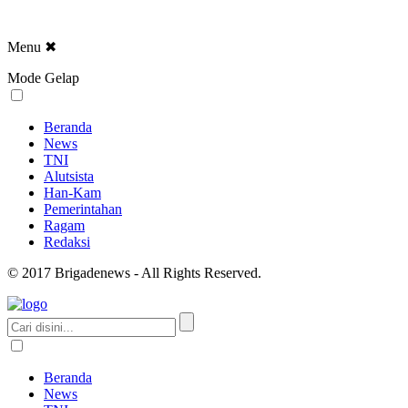
Menu
✖
Mode Gelap
Beranda
News
TNI
Alutsista
Han-Kam
Pemerintahan
Ragam
Redaksi
© 2017 Brigadenews - All Rights Reserved.
Beranda
News