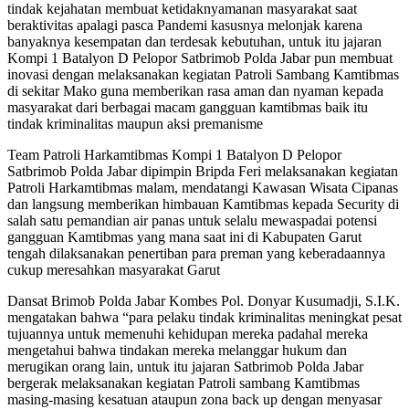
tindak kejahatan membuat ketidaknyamanan masyarakat saat
beraktivitas apalagi pasca Pandemi kasusnya melonjak karena
banyaknya kesempatan dan terdesak kebutuhan, untuk itu jajaran
Kompi 1 Batalyon D Pelopor Satbrimob Polda Jabar pun membuat
inovasi dengan melaksanakan kegiatan Patroli Sambang Kamtibmas
di sekitar Mako guna memberikan rasa aman dan nyaman kepada
masyarakat dari berbagai macam gangguan kamtibmas baik itu
tindak kriminalitas maupun aksi premanisme
Team Patroli Harkamtibmas Kompi 1 Batalyon D Pelopor
Satbrimob Polda Jabar dipimpin Bripda Feri melaksanakan kegiatan
Patroli Harkamtibmas malam, mendatangi Kawasan Wisata Cipanas
dan langsung memberikan himbauan Kamtibmas kepada Security di
salah satu pemandian air panas untuk selalu mewaspadai potensi
gangguan Kamtibmas yang mana saat ini di Kabupaten Garut
tengah dilaksanakan penertiban para preman yang keberadaannya
cukup meresahkan masyarakat Garut
Dansat Brimob Polda Jabar Kombes Pol. Donyar Kusumadji, S.I.K.
mengatakan bahwa “para pelaku tindak kriminalitas meningkat pesat
tujuannya untuk memenuhi kehidupan mereka padahal mereka
mengetahui bahwa tindakan mereka melanggar hukum dan
merugikan orang lain, untuk itu jajaran Satbrimob Polda Jabar
bergerak melaksanakan kegiatan Patroli sambang Kamtibmas
masing-masing kesatuan ataupun zona back up dengan menyasar