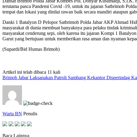
Dansat Brimob Polda Jabar Kombes Pol. Donyar Kusumadji, S.I.K. 
terutama pasca Pandemi Covid -19, untuk itu jajaran Satbrimob Pol
tempat dan lokasi yang dinilai rawan baik secara mandiri ataupun g
Danki 1 Batalyon D Pelopor Satbrimob Polda Jabar AKP Ahmad Hida
masyarakat di dunia membuat banyaknya para pelaku tindak kriminalitas
masyarakat cenderung sepi, oleh karena itu jajaran Kompi 1 Bataly
Garut yang bertujuan untuk memberikan rasa aman dan nyaman kepada
(Supardi/Bid Humas Brimob)
Artikel ini telah dibaca 11 kali
Brimob Jabar Laksanakan Patroli Sambang Kekantor Disperindag K
Warta BN
Penulis
Baca Lainnya