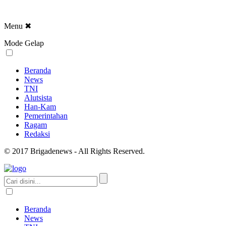
Menu
✖
Mode Gelap
Beranda
News
TNI
Alutsista
Han-Kam
Pemerintahan
Ragam
Redaksi
© 2017 Brigadenews - All Rights Reserved.
Beranda
News