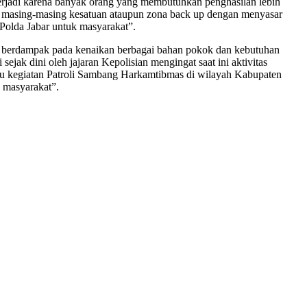
rjadi karena banyak orang yang membutuhkan penghasilan lebih
as masing-masing kesatuan ataupun zona back up dengan menyasar
Polda Jabar untuk masyarakat”.
a berdampak pada kenaikan berbagai bahan pokok dan kebutuhan
ejak dini oleh jajaran Kepolisian mengingat saat ini aktivitas
itu kegiatan Patroli Sambang Harkamtibmas di wilayah Kabupaten
 masyarakat”.