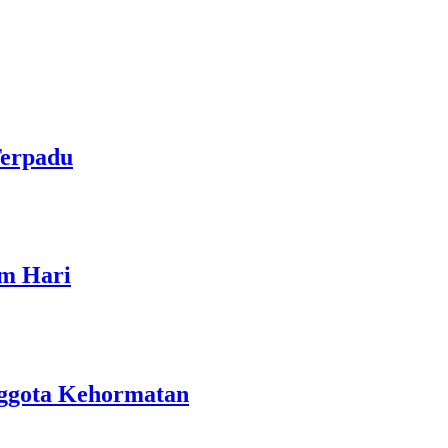
Terpadu
am Hari
nggota Kehormatan