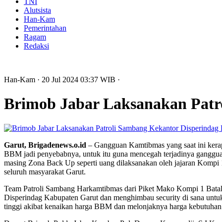
TNI
Alutsista
Han-Kam
Pemerintahan
Ragam
Redaksi
Han-Kam
· 20 Jul 2024
03:37
WIB
·
Brimob Jabar Laksanakan Patr
Garut, Brigadenews.o.id
– Gangguan Kamtibmas yang saat ini kerap
BBM jadi penyebabnya, untuk itu guna mencegah terjadinya ganggua
masing Zona Back Up seperti uang dilaksanakan oleh jajaran Kompi
seluruh masyarakat Garut.
Team Patroli Sambang Harkamtibmas dari Piket Mako Kompi 1 Bataly
Disperindag Kabupaten Garut dan menghimbau security di sana untuk 
tinggi akibat kenaikan harga BBM dan melonjaknya harga kebutuhan