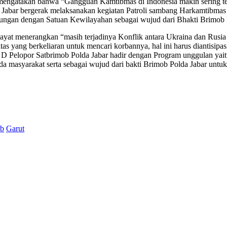
mengatakan bahwa “Gangguan Kamtibmas di Indonesia makin sering te
da Jabar bergerak melaksanakan kegiatan Patroli sambang Harkamtibm
abungan dengan Satuan Kewilayahan sebagai wujud dari Bhakti Brimob 
yat menerangkan “masih terjadinya Konflik antara Ukraina dan Rusi
 yang berkeliaran untuk mencari korbannya, hal ini harus diantisipasi s
on D Pelopor Satbrimob Polda Jabar hadir dengan Program unggulan ya
 masyarakat serta sebagai wujud dari bakti Brimob Polda Jabar untuk
ab
Garut