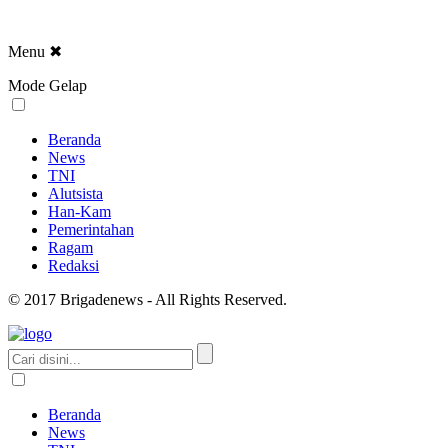
Menu
✖
Mode Gelap
Beranda
News
TNI
Alutsista
Han-Kam
Pemerintahan
Ragam
Redaksi
© 2017 Brigadenews - All Rights Reserved.
Beranda
News