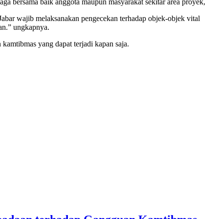
jaga bersama baik anggota maupun masyarakat sekitar area proyek,
abar wajib melaksanakan pengecekan terhadap objek-objek vital
gan.” ungkapnya.
kamtibmas yang dapat terjadi kapan saja.