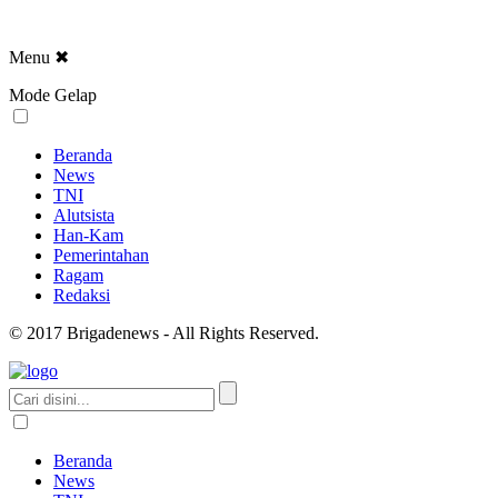
Menu
✖
Mode Gelap
Beranda
News
TNI
Alutsista
Han-Kam
Pemerintahan
Ragam
Redaksi
© 2017 Brigadenews - All Rights Reserved.
Beranda
News