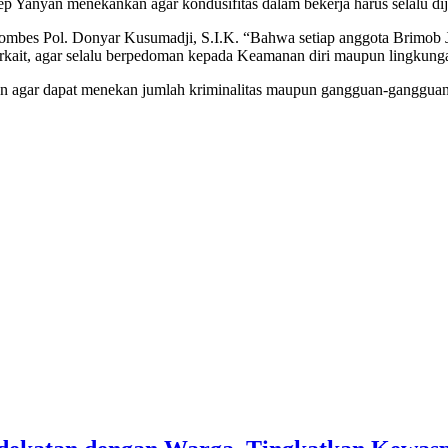
sep Yanyan menekankan agar kondusifitas dalam bekerja harus selalu di
ombes Pol. Donyar Kusumadji, S.I.K. “Bahwa setiap anggota Brimob J
erkait, agar selalu berpedoman kepada Keamanan diri maupun lingkun
n agar dapat menekan jumlah kriminalitas maupun gangguan-gangguan 