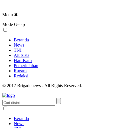
Menu
✖
Mode Gelap
Beranda
News
TNI
Alutsista
Han-Kam
Pemerintahan
Ragam
Redaksi
© 2017 Brigadenews - All Rights Reserved.
Beranda
News