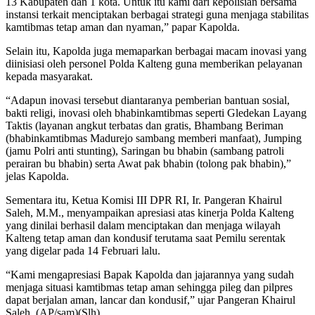
13 Kabupaten dan 1 kota. Untuk itu kami dari kepolisian bersama
instansi terkait menciptakan berbagai strategi guna menjaga stabilitas
kamtibmas tetap aman dan nyaman,” papar Kapolda.
Selain itu, Kapolda juga memaparkan berbagai macam inovasi yang
diinisiasi oleh personel Polda Kalteng guna memberikan pelayanan
kepada masyarakat.
“Adapun inovasi tersebut diantaranya pemberian bantuan sosial,
bakti religi, inovasi oleh bhabinkamtibmas seperti Gledekan Layang
Taktis (layanan angkut terbatas dan gratis, Bhambang Beriman
(bhabinkamtibmas Madurejo sambang memberi manfaat), Jumping
(jamu Polri anti stunting), Saringan bu bhabin (sambang patroli
perairan bu bhabin) serta Awat pak bhabin (tolong pak bhabin),”
jelas Kapolda.
Sementara itu, Ketua Komisi III DPR RI, Ir. Pangeran Khairul
Saleh, M.M., menyampaikan apresiasi atas kinerja Polda Kalteng
yang dinilai berhasil dalam menciptakan dan menjaga wilayah
Kalteng tetap aman dan kondusif terutama saat Pemilu serentak
yang digelar pada 14 Februari lalu.
“Kami mengapresiasi Bapak Kapolda dan jajarannya yang sudah
menjaga situasi kamtibmas tetap aman sehingga pileg dan pilpres
dapat berjalan aman, lancar dan kondusif,” ujar Pangeran Khairul
Saleh. (AP/sam)(Slh).