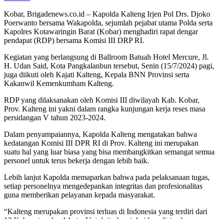
Kobar, Brigadenews.co.id – Kapolda Kalteng Irjen Pol Drs. Djoko
Poerwanto bersama Wakapolda, sejumlah pejabat utama Polda serta
Kapolres Kotawaringin Barat (Kobar) menghadiri rapat dengar
pendapat (RDP) bersama Komisi III DRP RI.
Kegiatan yang berlangsung di Ballroom Batuah Hotel Mercure, Jl.
H. Udan Said, Kota Pangkalanbun tersebut, Senin (15/7/2024) pagi,
juga diikuti oleh Kajati Kalteng, Kepala BNN Provinsi serta
Kakanwil Kemenkumham Kalteng.
RDP yang dilaksanakan oleh Komisi III diwilayah Kab. Kobar,
Prov. Kalteng ini yakni dalam rangka kunjungan kerja reses masa
persidangan V tahun 2023-2024.
Dalam penyampaiannya, Kapolda Kalteng mengatakan bahwa
kedatangan Komisi III DPR RI di Prov. Kalteng ini merupakan
suatu hal yang luar biasa yang bisa membangkitkan semangat semua
personel untuk terus bekerja dengan lebih baik.
Lebih lanjut Kapolda memaparkan bahwa pada pelaksanaan tugas,
setiap personelnya mengedepankan integritas dan profesionalitas
guna memberikan pelayanan kepada masyarakat.
“Kalteng merupakan provinsi terluas di Indonesia yang terdiri dari