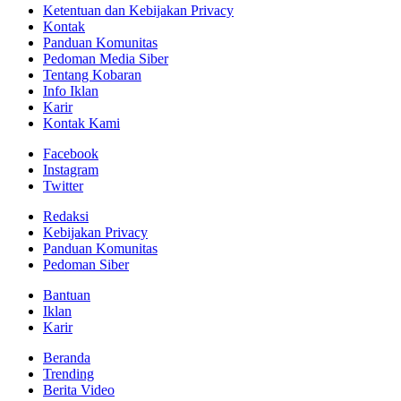
Ketentuan dan Kebijakan Privacy
Kontak
Panduan Komunitas
Pedoman Media Siber
Tentang Kobaran
Info Iklan
Karir
Kontak Kami
Facebook
Instagram
Twitter
Redaksi
Kebijakan Privacy
Panduan Komunitas
Pedoman Siber
Bantuan
Iklan
Karir
Beranda
Trending
Berita Video