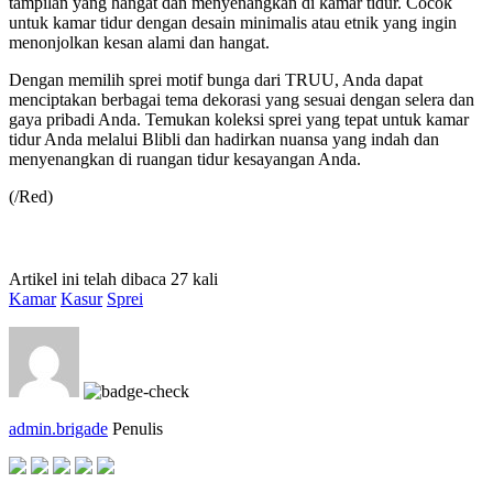
tampilan yang hangat dan menyenangkan di kamar tidur. Cocok
untuk kamar tidur dengan desain minimalis atau etnik yang ingin
menonjolkan kesan alami dan hangat.
Dengan memilih sprei motif bunga dari TRUU, Anda dapat
menciptakan berbagai tema dekorasi yang sesuai dengan selera dan
gaya pribadi Anda. Temukan koleksi sprei yang tepat untuk kamar
tidur Anda melalui Blibli dan hadirkan nuansa yang indah dan
menyenangkan di ruangan tidur kesayangan Anda.
(/Red)
Artikel ini telah dibaca 27 kali
Kamar
Kasur
Sprei
admin.brigade
Penulis