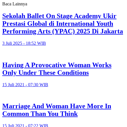
Baca Lainnya
Sekolah Ballet On Stage Academy Ukir
Prestasi Global di International Youth
Performing Arts (YPAC) 2025 Di Jakarta
3 Juli 2025 - 18:52 WIB
Having A Provocative Woman Works
Only Under These Conditions
15 Juli 2021 - 07:30 WIB
Marriage And Woman Have More In
Common Than You Think
15 Juli 2021 - 07:22 WIB