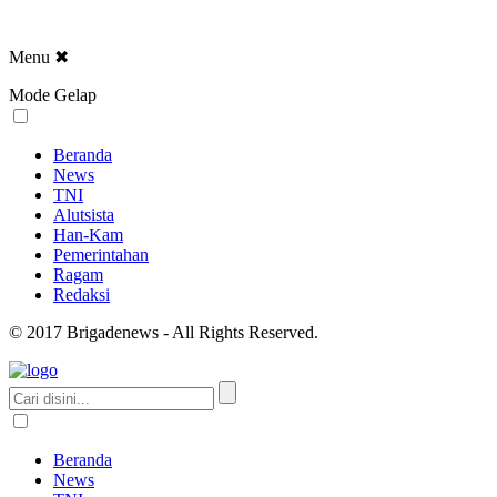
Menu
✖
Mode Gelap
Beranda
News
TNI
Alutsista
Han-Kam
Pemerintahan
Ragam
Redaksi
© 2017 Brigadenews - All Rights Reserved.
Beranda
News