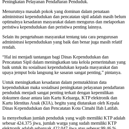
Peningkatan Pelayanan Pendaftaran Penduduk.
Menurutnya masalah pokok yang dominan dalam penataan
administrasi kependudukan dan pencatatan sipil adalah masih belum
optimalnya kesadaran masyarakat dalam mengurus dan melaporkan
peristiwa kependudukan dan peristiwa penting lainnya.
Selain itu pengetahuan masyarakat tentang tata cara pengurusan
administrasi kependudukan yang baik dan benar juga masih relatif
rendah.
“Hal ini menjadi tantangan bagi Dinas Kependudukan dan
Pencatatan Sipil dalam meningkatkan tata kelola pemerintahan yang
baik untuk itu sosialisasi kependudukan kepada masyarakat dan
upaya jemput bola langsung ke sasaran sangat penting,” pintanya.
Untuk meningkatkan kesadaran dalam pemutakhiran data
kependudukan maka sosialisasi peningkatan pelayanan pendaftaran
penduduk menjadi sangat penting terkait dengan kepemilikan
dokumen dasar antara lain Kartu Keluarga, KTP elektronik dan
Kartu Identitas Anak (KIA), begitu yang diutarakan oleh Kepala
Dinas Kependudukan dan Pencatatan Kota Cimahi Ifah Latifah.
Ia menyebutkan jumlah penduduk yang wajib memiliki KTP adalah
sebesar 424.375 jiwa, jumlah warga yang sudah memiliki KTP
elektronik adalah sebanyak 422.047 jiwa atau sebesar 99,46 %.