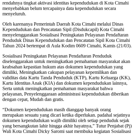
rendahnya tingkat aktivasi identitas kependudukan di Kota Cimahi
menyebabkan belum tercapainya data kependudukan secara
menyeluruh.
Oleh karenanya Pemerintah Daerah Kota Cimahi melalui Dinas
Kependudukan dan Pencatatan Sipil (Disdukcapil) Kota Cimahi
menyelenggarakan Sosialisasi Peningkatan Pelayanan Pendaftaran
Penduduk Dinas Kependudukan dan Pencatatan Sipil Kota Cimahi
Tahun 2024 bertempat di Aula Kodim 0609 Cimahi, Kamis (21/03).
Sosialisasi Peningkatan Pelayanan Pendaftaran Penduduk
diselenggarakan untuk meningkatkan pemahaman masyarakat akan
keabsahan kepastian hukum atas dokumen kependudukan yang
dimiliki, Meningkatkan cakupan pelayanan kepemilikan dan
validitas data Kartu Tanda Penduduk (KTP), Kartu Keluarga (KK),
Kartu Identitas Anak (KIA) dan dokumen kependudukan lainnya,
Serta untuk meningkatkan pemahaman masyarakat bahwa
pelayanan, Penyelenggaraan administrasi kependudukan diberikan
dengan cepat, Mudah dan gratis.
“Dokumen kependudukan masih dianggap banyak orang
merupakan sesuatu yang dicari ketika diperlukan. padahal sejatinya
dokumen kependudukan wajib dimiliki oleh setiap penduduk sejak
yang bersangkutan lahir hingga akhir hayatnya,” Tutur Penjabat (Pj)
Wali Kota Cimahi Dicky Saromi saat membuka kegiatan Sosialisasi