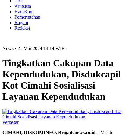
TNI
Alutsista
Han-Kam
Pemerintahan
Ragam
Redaksi
News
· 21 Mar 2024
13:14
WIB
·
Tingkatkan Cakupan Data
Kependudukan, Disdukcapil
Kot Cimahi Sosialisasi
Layanan Kependudukan
Perbesar
CIMAHI, DISKOMINFO. Brigadenews.co.id –
Masih