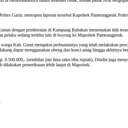
 pun ia menemukannya dalam keadaan rusak, sontak panik Ardi bergegas
Polres Garut, merespon laporan tersebut Kapolsek Pameungpeuk Polr
 pencurian dengan pemberatan di Kampung Babakan menemukan titik t
 pelaku sedang tertidur lalu di boyong ke Mapolsek Pameungpeuk.
arga Kab. Garut mengakui perbuatannya yang telah melakukan pencuria
elakang dapur menggunakan obeng dan kunci astag hingga akhirnya be
Rp. 9.500.000,- (sembilan juta lima ratus ribu rupiah), Dindin juga m
h dilakukan pemeriksaan lebih lanjut di Mapolsek.
h