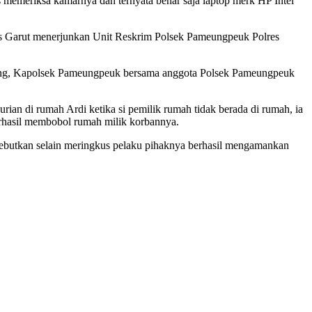
 memeriksa kamarnya dan ternyata benar saja laptop merk HP Intel
es Garut menerjunkan Unit Reskrim Polsek Pameungpeuk Polres
erang, Kapolsek Pameungpeuk bersama anggota Polsek Pameungpeuk
n di rumah Ardi ketika si pemilik rumah tidak berada di rumah, ia
rhasil membobol rumah milik korbannya.
enyebutkan selain meringkus pelaku pihaknya berhasil mengamankan