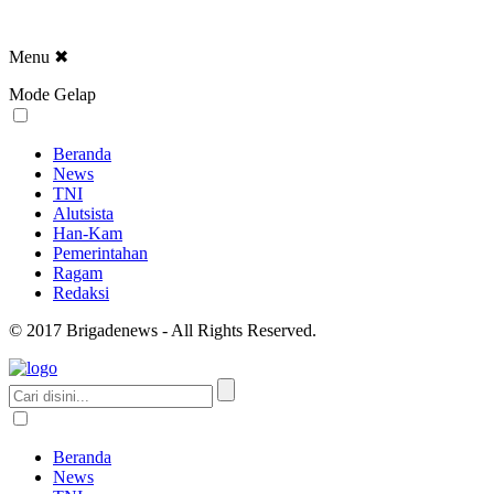
Menu
✖
Mode Gelap
Beranda
News
TNI
Alutsista
Han-Kam
Pemerintahan
Ragam
Redaksi
© 2017 Brigadenews - All Rights Reserved.
Beranda
News