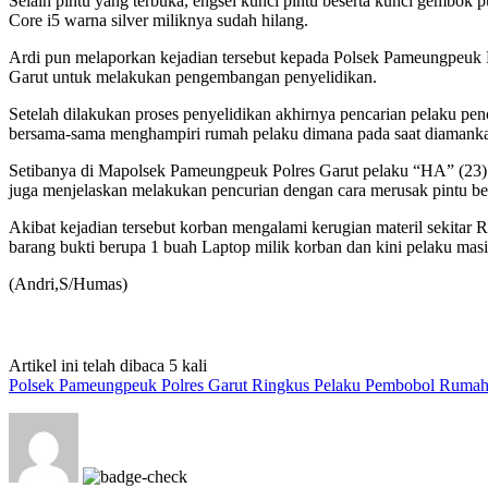
Selain pintu yang terbuka, engsel kunci pintu beserta kunci gembok
Core i5 warna silver miliknya sudah hilang.
Ardi pun melaporkan kejadian tersebut kepada Polsek Pameungpeuk 
Garut untuk melakukan pengembangan penyelidikan.
Setelah dilakukan proses penyelidikan akhirnya pencarian pelaku
bersama-sama menghampiri rumah pelaku dimana pada saat diamankan
Setibanya di Mapolsek Pameungpeuk Polres Garut pelaku “HA” (23) w
juga menjelaskan melakukan pencurian dengan cara merusak pintu b
Akibat kejadian tersebut korban mengalami kerugian materil sekitar 
barang bukti berupa 1 buah Laptop milik korban dan kini pelaku masi
(Andri,S/Humas)
Artikel ini telah dibaca 5 kali
Polsek Pameungpeuk Polres Garut Ringkus Pelaku Pembobol Ruma