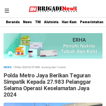
Beranda
News
TNI
Alutsista
Han-Kam
Pemerintahan
NEWS
· 19 Mar 2024
02:07
WIB
·
kurang dari 1 menit
Polda Metro Jaya Berikan Teguran
Simpatik Kepada 27.983 Pelanggar
Selama Operasi Keselamatan Jaya
2024