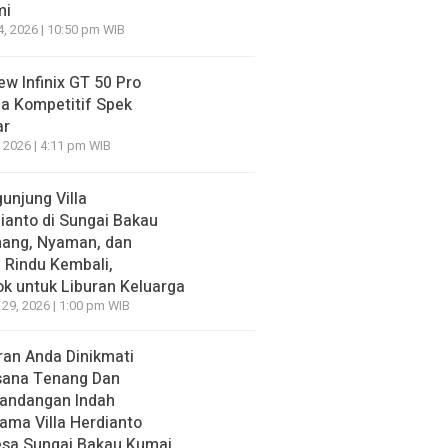
mi
4, 2026 | 10:50 pm WIB
ew Infinix GT 50 Pro
a Kompetitif Spek
ar
, 2026 | 4:11 pm WIB
unjung Villa
ianto di Sungai Bakau
nang, Nyaman, dan
n Rindu Kembali,
k untuk Liburan Keluarga
 29, 2026 | 1:00 pm WIB
ran Anda Dinikmati
sana Tenang Dan
andangan Indah
ama Villa Herdianto
esa Sungai Bakau Kumai