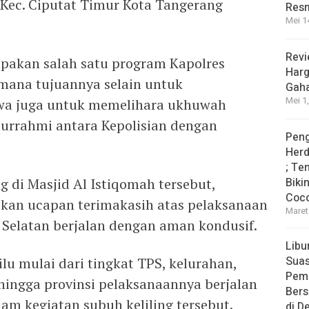
 Kec. Ciputat Timur Kota Tangerang
Res
Mei 1
Revi
upakan salah satu program Kapolres
Harg
mana tujuannya selain untuk
Gah
Mei 1
wa juga untuk memelihara ukhuwah
turrahmi antara Kepolisian dengan
Peng
Herd
; Te
g di Masjid Al Istiqomah tersebut,
Biki
Coco
kan ucapan terimakasih atas pelaksanaan
Maret
 Selatan berjalan dengan aman kondusif.
Libu
Sua
u mulai dari tingkat TPS, kelurahan,
Pem
ingga provinsi pelaksanaannya berjalan
Bers
am kegiatan subuh keliling tersebut.
di D