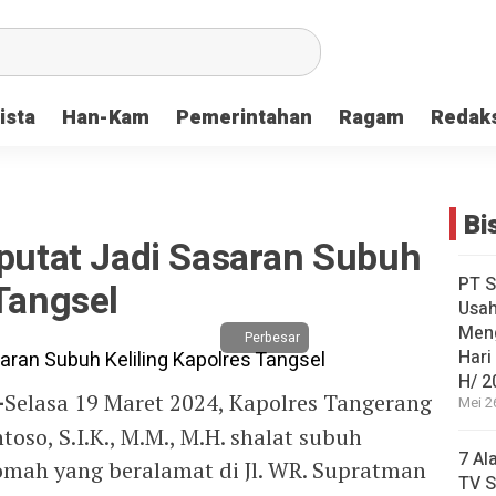
ista
Han-Kam
Pemerintahan
Ragam
Redak
Bi
iputat Jadi Sasaran Subuh
PT S
 Tangsel
Usah
Men
Perbesar
Hari
H/ 2
-
Selasa 19 Maret 2024, Kapolres Tangerang
Mei 2
oso, S.I.K., M.M., M.H. shalat subuh
7 Al
qomah yang beralamat di Jl. WR. Supratman
TV S