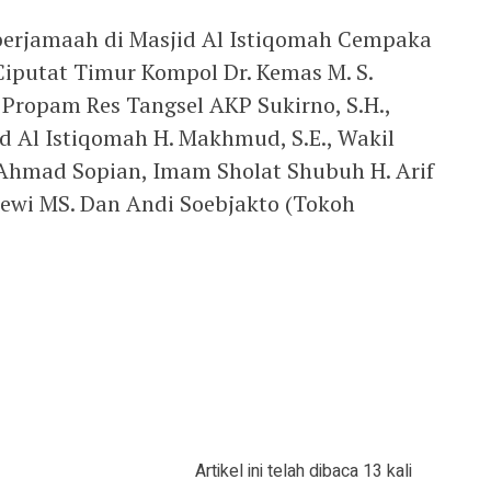
erjamaah di Masjid Al Istiqomah Cempaka
Ciputat Timur Kompol Dr. Kemas M. S.
si Propam Res Tangsel AKP Sukirno, S.H.,
d Al Istiqomah H. Makhmud, S.E., Wakil
Ahmad Sopian, ⁠Imam Sholat Shubuh H. Arif
Dewi MS. Dan Andi Soebjakto (Tokoh
Artikel ini telah dibaca 13 kali