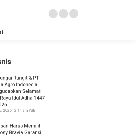
si
snis
ungai Rangit & PT
a Agro Indonesia
gucapkan Selamat
 Raya Idul Adha 1447
026
6, 2026 | 2:14 am WIB
asan Harus Memilih
ony Bravia Garansi