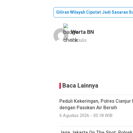
Giliran Wilayah Ciputat Jadi Sasaran S
Warta BN
Penulis
Baca Lainnya
Peduli Kekeringan, Polres Cianju
dengan Pasokan Air Bersih
6 Agustus 2026 - 05:18 WIB
Jaga Jakarta On The Spot: Polse