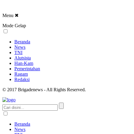
Menu
✖
Mode Gelap
Beranda
News
TNI
Alutsista
Han-Kam
Pemerintahan
Ragam
Redaksi
© 2017 Brigadenews - All Rights Reserved.
Beranda
News