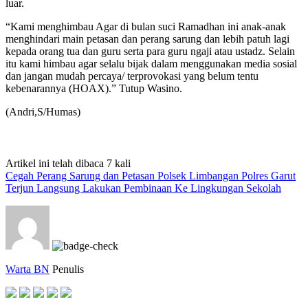
luar.
“Kami menghimbau Agar di bulan suci Ramadhan ini anak-anak
menghindari main petasan dan perang sarung dan lebih patuh lagi
kepada orang tua dan guru serta para guru ngaji atau ustadz. Selain
itu kami himbau agar selalu bijak dalam menggunakan media sosial
dan jangan mudah percaya/ terprovokasi yang belum tentu
kebenarannya (HOAX).” Tutup Wasino.
(Andri,S/Humas)
Artikel ini telah dibaca 7 kali
Cegah Perang Sarung dan Petasan Polsek Limbangan Polres Garut
Terjun Langsung Lakukan Pembinaan Ke Lingkungan Sekolah
Warta BN
Penulis