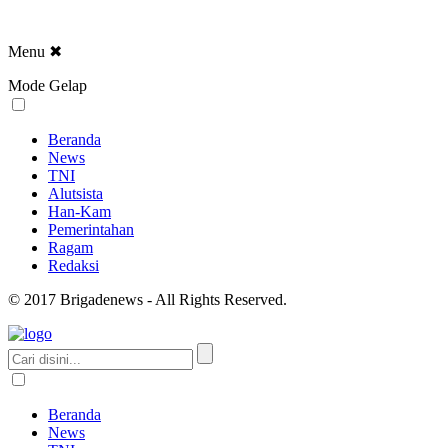
Menu
✖
Mode Gelap
Beranda
News
TNI
Alutsista
Han-Kam
Pemerintahan
Ragam
Redaksi
© 2017 Brigadenews - All Rights Reserved.
Beranda
News