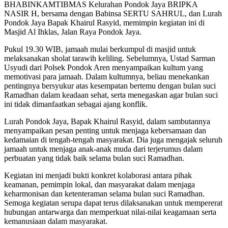
BHABINKAMTIBMAS Kelurahan Pondok Jaya BRIPKA
NASIR H, bersama dengan Babinsa SERTU SAHRUL, dan Lurah
Pondok Jaya Bapak Khairul Rasyid, memimpin kegiatan ini di
Masjid Al Ihklas, Jalan Raya Pondok Jaya.
Pukul 19.30 WIB, jamaah mulai berkumpul di masjid untuk
melaksanakan sholat tarawih keliling. Sebelumnya, Ustad Sarman
Usyudi dari Polsek Pondok Aren menyampaikan kultum yang
memotivasi para jamaah. Dalam kultumnya, beliau menekankan
pentingnya bersyukur atas kesempatan bertemu dengan bulan suci
Ramadhan dalam keadaan sehat, serta menegaskan agar bulan suci
ini tidak dimanfaatkan sebagai ajang konflik.
Lurah Pondok Jaya, Bapak Khairul Rasyid, dalam sambutannya
menyampaikan pesan penting untuk menjaga kebersamaan dan
kedamaian di tengah-tengah masyarakat. Dia juga mengajak seluruh
jamaah untuk menjaga anak-anak muda dari terjerumus dalam
perbuatan yang tidak baik selama bulan suci Ramadhan.
Kegiatan ini menjadi bukti konkret kolaborasi antara pihak
keamanan, pemimpin lokal, dan masyarakat dalam menjaga
keharmonisan dan ketenteraman selama bulan suci Ramadhan.
Semoga kegiatan serupa dapat terus dilaksanakan untuk mempererat
hubungan antarwarga dan memperkuat nilai-nilai keagamaan serta
kemanusiaan dalam masyarakat.