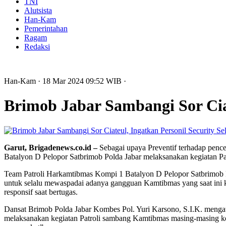
TNI
Alutsista
Han-Kam
Pemerintahan
Ragam
Redaksi
Han-Kam
· 18 Mar 2024
09:52
WIB
·
Brimob Jabar Sambangi Sor Ciat
Garut, Brigadenews.co.id –
Sebagai upaya Preventif terhadap penc
Batalyon D Pelopor Satbrimob Polda Jabar melaksanakan kegiatan 
Team Patroli Harkamtibmas Kompi 1 Batalyon D Pelopor Satbrimob P
untuk selalu mewaspadai adanya gangguan Kamtibmas yang saat ini 
responsif saat bertugas.
Dansat Brimob Polda Jabar Kombes Pol. Yuri Karsono, S.I.K. mengata
melaksanakan kegiatan Patroli sambang Kamtibmas masing-masing kes