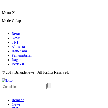
Menu
✖
Mode Gelap
Beranda
News
TNI
Alutsista
Han-Kam
Pemerintahan
Ragam
Redaksi
© 2017 Brigadenews - All Rights Reserved.
Beranda
News