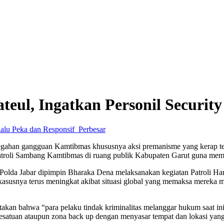
eul, Ingatkan Personil Security
Perbesar
egahan gangguan Kamtibmas khususnya aksi premanisme yang kerap terj
Patroli Sambang Kamtibmas di ruang publik Kabupaten Garut guna me
olda Jabar dipimpin Bharaka Dena melaksanakan kegiatan Patroli Har
kasusnya terus meningkat akibat situasi global yang memaksa mereka
kan bahwa “para pelaku tindak kriminalitas melanggar hukum saat ini 
atuan ataupun zona back up dengan menyasar tempat dan lokasi yang 