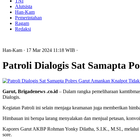
TNI
Alutsista
Han-Kam
Pemerintahan
Ragam
Redaksi
Han-Kam
· 17 Mar 2024
11:18
WIB
·
Patroli Dialogis Sat Samapta P
Garut, Brigadenews .co.id
– Dalam rangka pemeliharaan kamtibmas 
Dialogis.
Kegiatan Patroli ini selain menjaga keamanan juga memberikan himb
Himbauan ini berupa larang menyalakan dan menjual petasan, konvoi,
Kapores Garut AKBP Rohman Yonky Dilatha, S.I.K., M.SI., melalui Ka
sore.