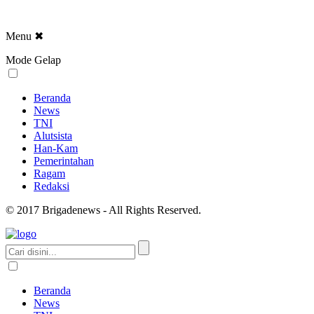
Menu
✖
Mode Gelap
Beranda
News
TNI
Alutsista
Han-Kam
Pemerintahan
Ragam
Redaksi
© 2017 Brigadenews - All Rights Reserved.
Beranda
News