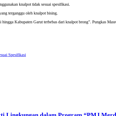
ggunakan knalpot tidak sesuai spesifikasi.
yang terganggu oleh knalpot bising.
si hingga Kabupaten Garut terbebas dari knalpot brong”. Pungkas Masr
suai Spesifikasi
Bakti Lingkungan dalam Program “PMJ Mer