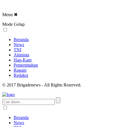
Menu
✖
Mode Gelap
Beranda
News
TNI
Alutsista
Han-Kam
Pemerintahan
Ragam
Redaksi
© 2017 Brigadenews - All Rights Reserved.
Beranda
News