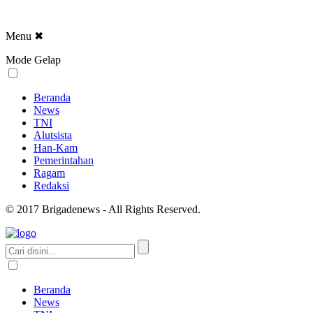
Menu
✖
Mode Gelap
Beranda
News
TNI
Alutsista
Han-Kam
Pemerintahan
Ragam
Redaksi
© 2017 Brigadenews - All Rights Reserved.
Beranda
News