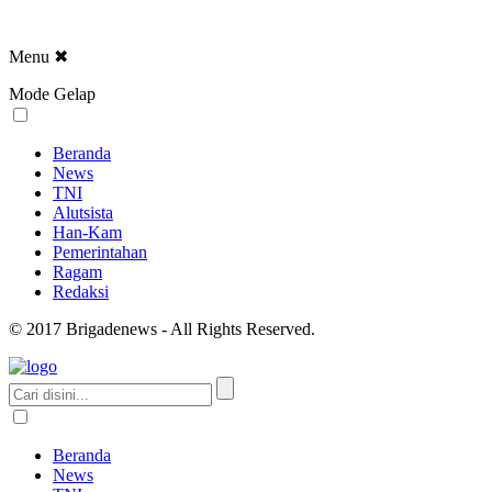
Menu
✖
Mode Gelap
Beranda
News
TNI
Alutsista
Han-Kam
Pemerintahan
Ragam
Redaksi
© 2017 Brigadenews - All Rights Reserved.
Beranda
News