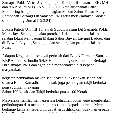
Samapta Polda Metro Jaya di pimpin Kompol Ii sutasman SH, MH
dan AKP Salim SH (KANIT PATKO) melaksanakan Patroli
Monitoring balap liar dan Pembagian Makan Sahur Dalam Rangka
Ramadhan Berbagi Dit Samapta PMJ serta melaksanakan Sholat
subuh keliling. Jumat (15/3/24).
Lokasi Patroli Unit III Turjawali Subdit Gasum Dit Samapta Polda
Metro Jaya Sepanjang jalan protokol Jarkata pusat dan Jakarta
selatan lokasi Pembagian Makan Sahur Bawah Layang Ladogi, dan
di Bawah Layang Semanggi dan sekitar jalan protokol Jakarta
Pusat
Adapun Kegiatan ini sebagai perintah dari Bapak Direktur Samapta
KBP Ahmad Zainudin SH,MH dalam rangka Ramadhan Berbagi
Dit Samapta PMJ dan agar lebih mendekatkan diri kepada
masyarakat.
kegiatan pembagian makan sahur akan dilaksanakan setiap hari
selama Bulan Ramadhan termasuk juga pembagian takjil berbuka
puasa Jumlah makanan
Sahur 100 kotak dan Takjil berbuka puasa 100 Kotak.
Masyarakat sangat mengapresiasi kehadiran polisi yang memberikan
perlindungan dan memberikan rasa aman kepada mereka. Mereka
berharap kegiatan seperti ini dapat terus dilakukan tidak hanya pada