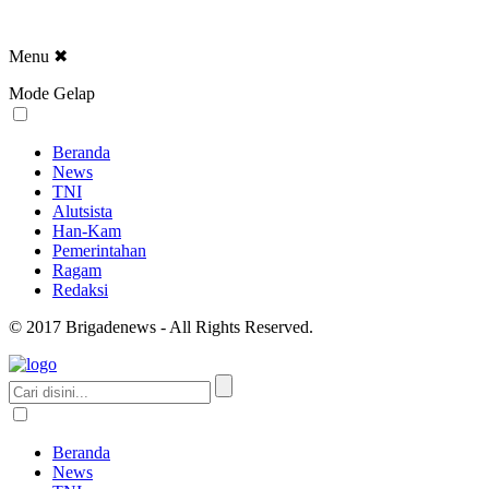
Menu
✖
Mode Gelap
Beranda
News
TNI
Alutsista
Han-Kam
Pemerintahan
Ragam
Redaksi
© 2017 Brigadenews - All Rights Reserved.
Beranda
News