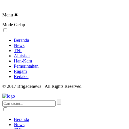
Menu
✖
Mode Gelap
Beranda
News
TNI
Alutsista
Han-Kam
Pemerintahan
Ragam
Redaksi
© 2017 Brigadenews - All Rights Reserved.
Beranda
News