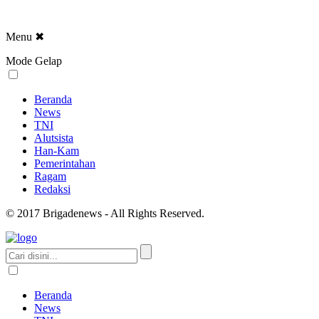
Menu
✖
Mode Gelap
Beranda
News
TNI
Alutsista
Han-Kam
Pemerintahan
Ragam
Redaksi
© 2017 Brigadenews - All Rights Reserved.
Beranda
News