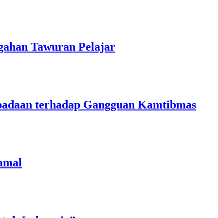
gahan Tawuran Pelajar
aspadaan terhadap Gangguan Kamtibmas
amal