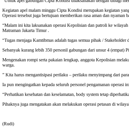
“Untuk apel gabungan Cipta Kondisi dilaksanakan dengan dibagi me
Kegiatan apel malam minggu Cipta Kondisi merupakan kegiatan yang 
Operasi tersebut juga bertujuan memberikan rasa aman dan nyaman ba
“Malam ini kita laksanakan operasi Kepolisian dan patroli ke wilaya
Matraman Jakarta Timur .
“Tugas menjaga Kamtibmas adalah tugas semua pihak / Stakeholder d
Sebanyak kurang lebih 350 personil gabungan dari unsur 4 (empat) Pil
Mengenakan rompi serta pakaian lengkap, anggota Kepolisian melaku
warga.
” Kita harus mengantisipasi perilaku – perilaku menyimpang dari para
Ia pun mengingatkan kepada seluruh personel pengamanan operasi ini
“Perhatikan kesehatan dan keselamatan, body system tetap diperhatik
Pihaknya juga mengatakan akan melakukan operasi petasan di wilayah
(Rudi)