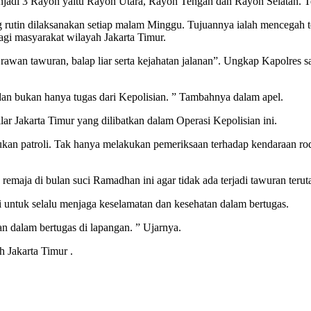
njadi 3 Rayon yaitu Rayon Utara, Rayon Tengah dan Rayon Selatan. T
rutin dilaksanakan setiap malam Minggu. Tujuannya ialah mencegah t
gi masyarakat wilayah Jakarta Timur.
h rawan tawuran, balap liar serta kejahatan jalanan”. Ungkap Kapolres
an bukan hanya tugas dari Kepolisian. ” Tambahnya dalam apel.
ar Jakarta Timur yang dilibatkan dalam Operasi Kepolisian ini.
kan patroli. Tak hanya melakukan pemeriksaan terhadap kendaraan rod
 remaja di bulan suci Ramadhan ini agar tidak ada terjadi tawuran teru
 untuk selalu menjaga keselamatan dan kesehatan dalam bertugas.
an dalam bertugas di lapangan. ” Ujarnya.
 Jakarta Timur .