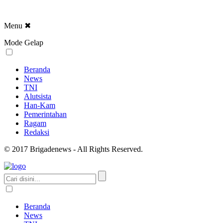
Menu
✖
Mode Gelap
Beranda
News
TNI
Alutsista
Han-Kam
Pemerintahan
Ragam
Redaksi
© 2017 Brigadenews - All Rights Reserved.
Beranda
News