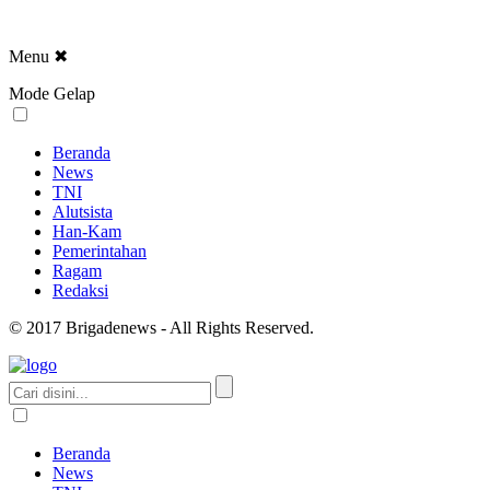
Menu
✖
Mode Gelap
Beranda
News
TNI
Alutsista
Han-Kam
Pemerintahan
Ragam
Redaksi
© 2017 Brigadenews - All Rights Reserved.
Beranda
News