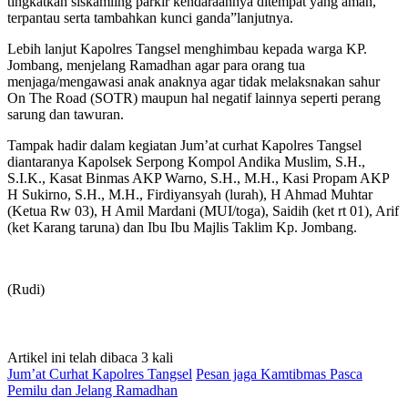
tingkatkan siskamling parkir kendaraannya ditempat yang aman,
terpantau serta tambahkan kunci ganda”lanjutnya.
Lebih lanjut Kapolres Tangsel menghimbau kepada warga KP.
Jombang, menjelang Ramadhan agar para orang tua
menjaga/mengawasi anak anaknya agar tidak melaksnakan sahur
On The Road (SOTR) maupun hal negatif lainnya seperti perang
sarung dan tawuran.
Tampak hadir dalam kegiatan Jum’at curhat Kapolres Tangsel
diantaranya Kapolsek Serpong Kompol Andika Muslim, S.H.,
S.I.K., Kasat Binmas AKP Warno, S.H., M.H., Kasi Propam AKP
H Sukirno, S.H., M.H., Firdiyansyah (lurah), H Ahmad Muhtar
(Ketua Rw 03), H Amil Mardani (MUI/toga), Saidih (ket rt 01), Arif
(ket Karang taruna) dan Ibu Ibu Majlis Taklim Kp. Jombang.
(Rudi)
Artikel ini telah dibaca 3 kali
Jum’at Curhat Kapolres Tangsel
Pesan jaga Kamtibmas Pasca
Pemilu dan Jelang Ramadhan