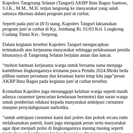
Kapolres Tangerang Selatan (Tangsel) AKBP Ibnu Bagus Santoso,
S.I.K., M.M., M.H. terjun langsung ke masyarakat yang salah
satunya dikemas dalam program jum’at curhat.
Seperti pada jum’at (8/3) siang, Kapolres Tangsel laksanakan
program jum’at curhat di Kp. Jombang Rt. 01/03 Kel. Lengkong
Gudang Timur Kec. Serpong.
Dalam kegiatan tersebut Kapolres Tangsel mengucapkan
terimakasih atas kerjasama masyarakat sehingga pelaksanaan pemilu
khususnya di Tangerang Selatan berjalan aman dan lancar.
“mohon bantuan kerjasama warga untuk bersama sama menjaga
kamtibmas lingkungannya terutama pasca Pemilu 2024.Meski beda
pilihan namun persatuan dan kesatuan harus tetap kita jaga”pesan
AKBP Ibnu Bagus pada kegiatan jum’at curhat tersebut.
Kemudian Kapolres juga menanggapi keluhan warga seperti masih
adanya curanmor (pencurian kendaraan bermotor) dan saran warga
untuk pemberian edukasi kepada masyarakat antisipasi curnamor
maupun penyalahgunaan narkotika.
“untuk antisipasi curanmor kami dari polres dan polsek secara rutin
melaksanakan patroli, kami juga mengajak peran serta masyarakat
agar dpat menjadi polisi di lingkungannya masing masing seperti