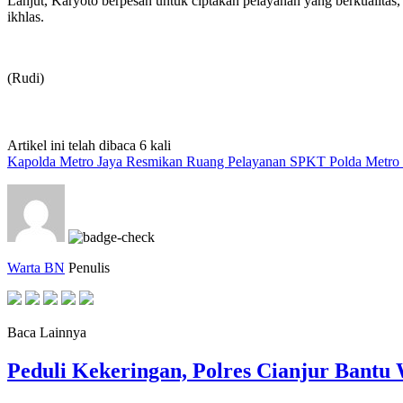
Lanjut, Karyoto berpesan untuk ciptakan pelayanan yang berkualitas
ikhlas.
(Rudi)
Artikel ini telah dibaca 6 kali
Kapolda Metro Jaya Resmikan Ruang Pelayanan SPKT Polda Metro 
Warta BN
Penulis
Baca Lainnya
Peduli Kekeringan, Polres Cianjur Bant