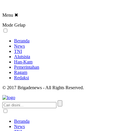
Menu
✖
Mode Gelap
Beranda
News
TNI
Alutsista
Han-Kam
Pemerintahan
Ragam
Redaksi
© 2017 Brigadenews - All Rights Reserved.
Beranda
News