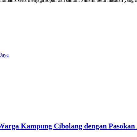
, humanis serta menjaga sopan dan santun. Pahami betul masalah yang 
Jaya
u Warga Kampung Cibolang dengan Pasokan 