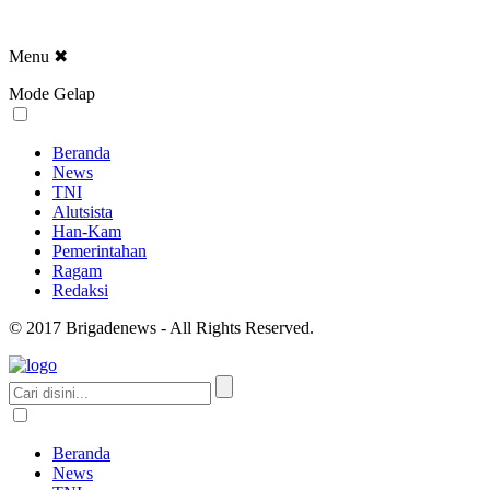
Menu
✖
Mode Gelap
Beranda
News
TNI
Alutsista
Han-Kam
Pemerintahan
Ragam
Redaksi
© 2017 Brigadenews - All Rights Reserved.
Beranda
News