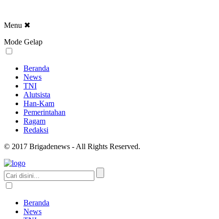
Menu
✖
Mode Gelap
Beranda
News
TNI
Alutsista
Han-Kam
Pemerintahan
Ragam
Redaksi
© 2017 Brigadenews - All Rights Reserved.
Beranda
News