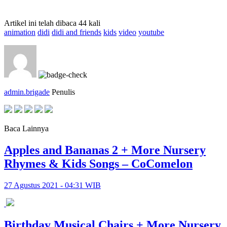
Artikel ini telah dibaca 44 kali
animation
didi
didi and friends
kids
video
youtube
admin.brigade
Penulis
Baca Lainnya
Apples and Bananas 2 + More Nursery
Rhymes & Kids Songs – CoComelon
27 Agustus 2021 - 04:31 WIB
Birthday Musical Chairs + More Nursery