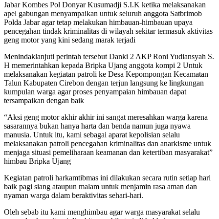
Jabar Kombes Pol Donyar Kusumadji S.I.K ketika melaksanakan
apel gabungan menyampaikan untuk seluruh anggota Satbrimob
Polda Jabar agar tetap melakukan himbauan-himbauan upaya
pencegahan tindak kriminalitas di wilayah sekitar termasuk aktivitas
geng motor yang kini sedang marak terjadi
Menindaklanjuti perintah tersebut Danki 2 AKP Roni Yudiansyah S.
H memerintahkan kepada Bripka Ujang anggota kompi 2 Untuk
melaksanakan kegiatan patroli ke Desa Kepompongan Kecamatan
Talun Kabupaten Cirebon dengan terjun langsung ke lingkungan
kumpulan warga agar proses penyampaian himbauan dapat
tersampaikan dengan baik
“Aksi geng motor akhir akhir ini sangat meresahkan warga karena
sasarannya bukan hanya harta dan benda namun juga nyawa
manusia. Untuk itu, kami sebagai aparat kepolisian selalu
melaksanakan patroli pencegahan kriminalitas dan anarkisme untuk
menjaga situasi pemeliharaan keamanan dan ketertiban masyarakat”
himbau Bripka Ujang
Kegiatan patroli harkamtibmas ini dilakukan secara rutin setiap hari
baik pagi siang ataupun malam untuk menjamin rasa aman dan
nyaman warga dalam beraktivitas sehari-hari.
Oleh sebab itu kami menghimbau agar warga masyarakat selalu