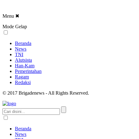
Menu
✖
Mode Gelap
Beranda
News
TNI
Alutsista
Han-Kam
Pemerintahan
Ragam
Redaksi
© 2017 Brigadenews - All Rights Reserved.
Beranda
News