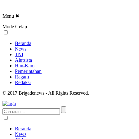
Menu
✖
Mode Gelap
Beranda
News
TNI
Alutsista
Han-Kam
Pemerintahan
Ragam
Redaksi
© 2017 Brigadenews - All Rights Reserved.
Beranda
News