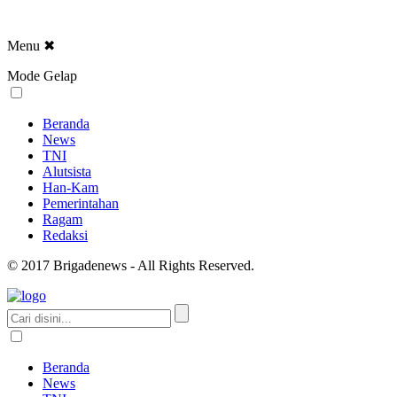
Menu
✖
Mode Gelap
Beranda
News
TNI
Alutsista
Han-Kam
Pemerintahan
Ragam
Redaksi
© 2017 Brigadenews - All Rights Reserved.
Beranda
News