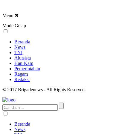
Menu
✖
Mode Gelap
Beranda
News
TNI
Alutsista
Han-Kam
Pemerintahan
Ragam
Redaksi
© 2017 Brigadenews - All Rights Reserved.
Beranda
News