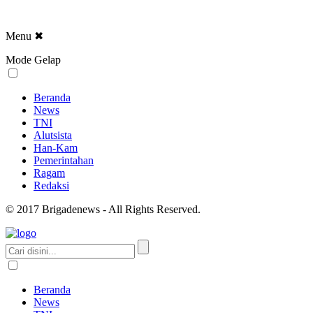
Menu
✖
Mode Gelap
Beranda
News
TNI
Alutsista
Han-Kam
Pemerintahan
Ragam
Redaksi
© 2017 Brigadenews - All Rights Reserved.
Beranda
News