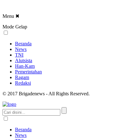
Menu
✖
Mode Gelap
Beranda
News
TNI
Alutsista
Han-Kam
Pemerintahan
Ragam
Redaksi
© 2017 Brigadenews - All Rights Reserved.
Beranda
News