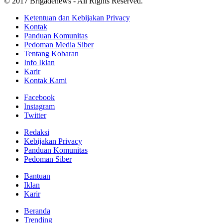
© 2017 Brigadenews - All Rights Reserved.
Ketentuan dan Kebijakan Privacy
Kontak
Panduan Komunitas
Pedoman Media Siber
Tentang Kobaran
Info Iklan
Karir
Kontak Kami
Facebook
Instagram
Twitter
Redaksi
Kebijakan Privacy
Panduan Komunitas
Pedoman Siber
Bantuan
Iklan
Karir
Beranda
Trending