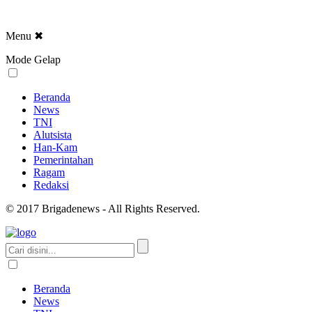
Menu
✖
Mode Gelap
Beranda
News
TNI
Alutsista
Han-Kam
Pemerintahan
Ragam
Redaksi
© 2017 Brigadenews - All Rights Reserved.
Beranda
News