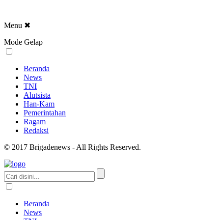
Menu
✖
Mode Gelap
Beranda
News
TNI
Alutsista
Han-Kam
Pemerintahan
Ragam
Redaksi
© 2017 Brigadenews - All Rights Reserved.
Beranda
News