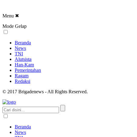
Menu
✖
Mode Gelap
Beranda
News
TNI
Alutsista
Han-Kam
Pemerintahan
Ragam
Redaksi
© 2017 Brigadenews - All Rights Reserved.
Beranda
News