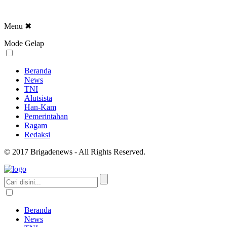
Menu
✖
Mode Gelap
Beranda
News
TNI
Alutsista
Han-Kam
Pemerintahan
Ragam
Redaksi
© 2017 Brigadenews - All Rights Reserved.
Beranda
News