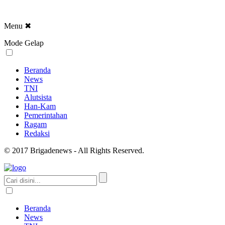
Menu
✖
Mode Gelap
Beranda
News
TNI
Alutsista
Han-Kam
Pemerintahan
Ragam
Redaksi
© 2017 Brigadenews - All Rights Reserved.
Beranda
News