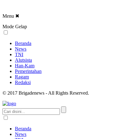
Menu
✖
Mode Gelap
Beranda
News
TNI
Alutsista
Han-Kam
Pemerintahan
Ragam
Redaksi
© 2017 Brigadenews - All Rights Reserved.
Beranda
News