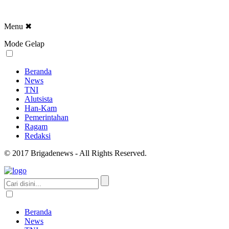
Menu
✖
Mode Gelap
Beranda
News
TNI
Alutsista
Han-Kam
Pemerintahan
Ragam
Redaksi
© 2017 Brigadenews - All Rights Reserved.
Beranda
News