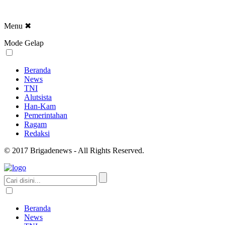
Menu
✖
Mode Gelap
Beranda
News
TNI
Alutsista
Han-Kam
Pemerintahan
Ragam
Redaksi
© 2017 Brigadenews - All Rights Reserved.
Beranda
News