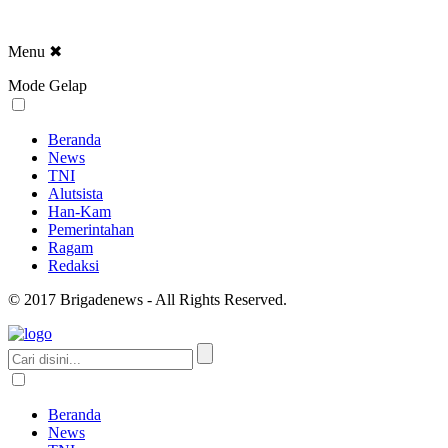
Menu
✖
Mode Gelap
Beranda
News
TNI
Alutsista
Han-Kam
Pemerintahan
Ragam
Redaksi
© 2017 Brigadenews - All Rights Reserved.
Beranda
News