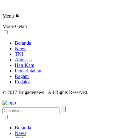
Menu
✖
Mode Gelap
Beranda
News
TNI
Alutsista
Han-Kam
Pemerintahan
Ragam
Redaksi
© 2017 Brigadenews - All Rights Reserved.
Beranda
News