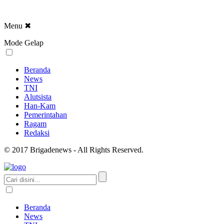
Menu
✖
Mode Gelap
Beranda
News
TNI
Alutsista
Han-Kam
Pemerintahan
Ragam
Redaksi
© 2017 Brigadenews - All Rights Reserved.
Beranda
News