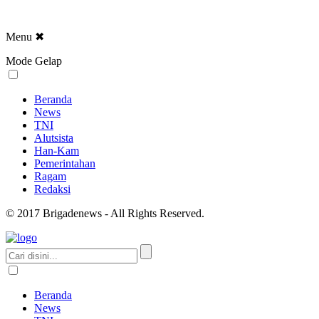
Menu
✖
Mode Gelap
Beranda
News
TNI
Alutsista
Han-Kam
Pemerintahan
Ragam
Redaksi
© 2017 Brigadenews - All Rights Reserved.
Beranda
News