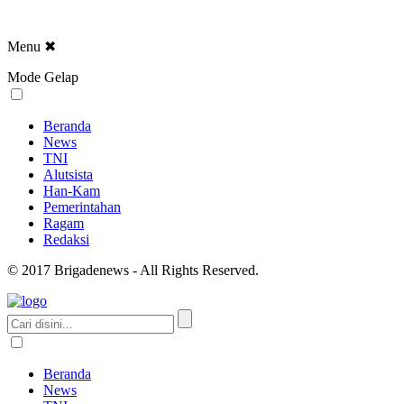
Menu
✖
Mode Gelap
Beranda
News
TNI
Alutsista
Han-Kam
Pemerintahan
Ragam
Redaksi
© 2017 Brigadenews - All Rights Reserved.
Beranda
News