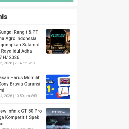
nis
Sungai Rangit & PT
ha Agro Indonesia
gucapkan Selamat
 Raya Idul Adha
7 H/ 2026
6, 2026 | 2:14 am WIB
lasan Harus Memilih
Sony Bravia Garansi
mi
4, 2026 | 10:50 pm WIB
ew Infinix GT 50 Pro
ga Kompetitif Spek
ar