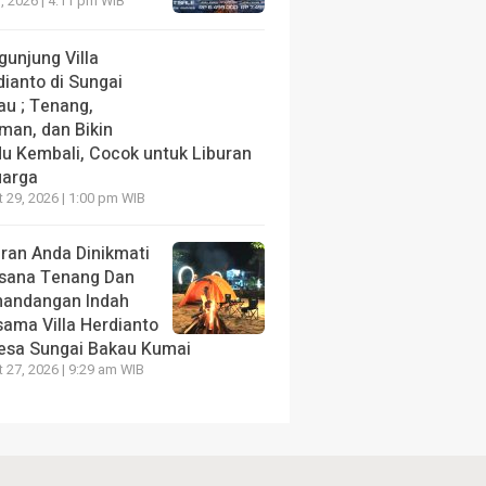
, 2026 | 4:11 pm WIB
gunjung Villa
dianto di Sungai
au ; Tenang,
man, dan Bikin
du Kembali, Cocok untuk Liburan
uarga
 29, 2026 | 1:00 pm WIB
uran Anda Dinikmati
sana Tenang Dan
andangan Indah
sama Villa Herdianto
Desa Sungai Bakau Kumai
 27, 2026 | 9:29 am WIB