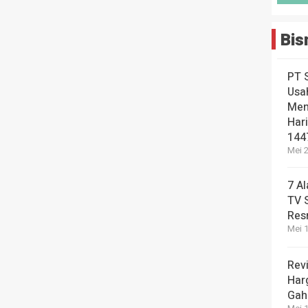
Bis
PT 
Usa
Men
Hari
144
Mei 2
7 A
TV 
Res
Mei 1
Revi
Har
Gah