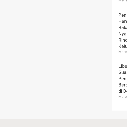
Mei 1
Pen
Her
Bak
Nya
Rin
Kel
Maret
Lib
Sua
Pem
Ber
di 
Maret