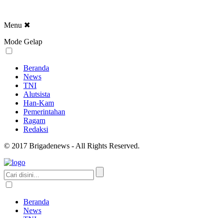
Menu
✖
Mode Gelap
Beranda
News
TNI
Alutsista
Han-Kam
Pemerintahan
Ragam
Redaksi
© 2017 Brigadenews - All Rights Reserved.
Beranda
News