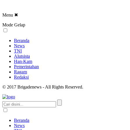
Menu
✖
Mode Gelap
Beranda
News
TNI
Alutsista
Han-Kam
Pemerintahan
Ragam
Redaksi
© 2017 Brigadenews - All Rights Reserved.
Beranda
News