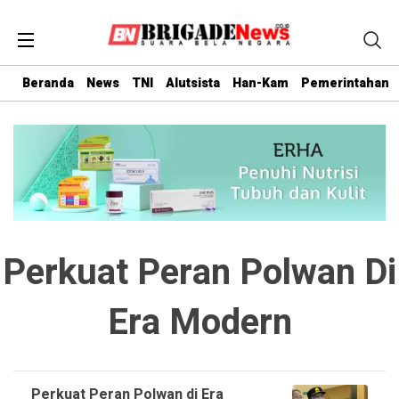
Beranda
News
TNI
Alutsista
Han-Kam
Pemerintahan
Perkuat Peran Polwan Di
Era Modern
Perkuat Peran Polwan di Era